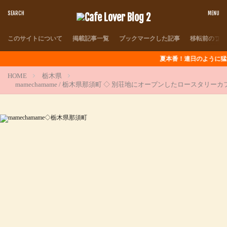
このサイトについて
掲載記事一覧
ブックマークした記事
移転前のブロ
夏本番！連日のように猛暑が続きますが
HOME
栃木県
mamechamame / 栃木県那須町 ◇ 別荘地にオープンしたロースタリーカ