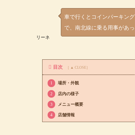
車で行くとコインパーキング
で、南北線に乗る用事があっ
リーネ
目次
1
場所・外観
2
店内の様子
3
メニュー概要
4
店舗情報