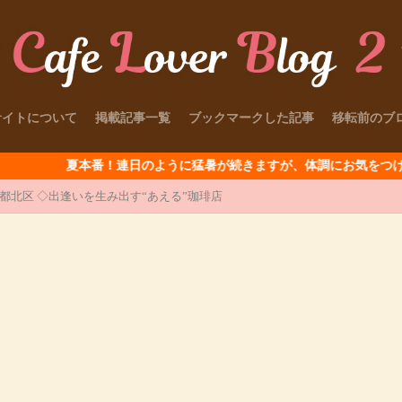
サイトについて
掲載記事一覧
ブックマークした記事
移転前のブ
夏本番！連日のように猛暑が続きますが、体調にお気をつけて～
/ 東京都北区 ◇出逢いを生み出す“あえる”珈琲店