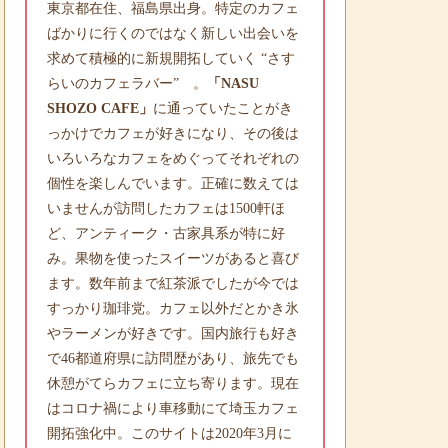
東京都在住、福島県出身。特定のカフェ
ばかりに行くのではなく新しい出会いを
求めて積極的に新規開拓していく “さす
らいのカフェラバー” 。
「NASU
SHOZO CAFE」
に通っていたことがき
っかけでカフェが好きになり、その後は
いろいろなカフェをめぐってそれぞれの
個性を楽しんでいます。正確に数えては
いませんが訪問したカフェは1500軒ほ
ど、アンティーク・古家具系が特に好
み。果物を使ったスイーツがあると喜び
ます。数年前まで紅茶派でしたが今では
すっかり珈琲党。カフェ以外だとかき氷
やラーメンが好きです。国内旅行も好き
で46都道府県に訪問歴があり、旅先でも
休憩がてらカフェに立ち寄ります。現在
はコロナ禍により車移動にて埼玉カフェ
開拓強化中。このサイトは2020年3月に