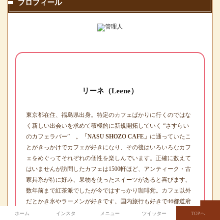
プロフィール
リーネ（Leene）
東京都在住、福島県出身。特定のカフェばかりに行くのではな
く新しい出会いを求めて積極的に新規開拓していく “さすらい
のカフェラバー” 。
「NASU SHOZO CAFE」
に通っていたこ
とがきっかけでカフェが好きになり、その後はいろいろなカフ
ェをめぐってそれぞれの個性を楽しんでいます。正確に数えて
はいませんが訪問したカフェは1500軒ほど、アンティーク・古
家具系が特に好み。果物を使ったスイーツがあると喜びます。
数年前まで紅茶派でしたが今ではすっかり珈琲党。カフェ以外
だとかき氷やラーメンが好きです。国内旅行も好きで46都道府
県に訪問歴があり、旅先でも休憩がてらカフェに立ち寄りま
ホーム
インスタ
メニュー
ツイッター
TOPへ