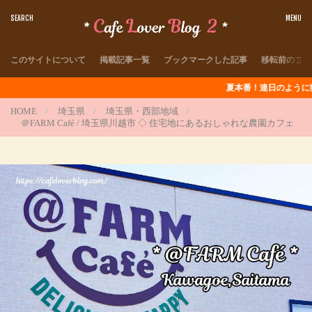
このサイトについて
掲載記事一覧
ブックマークした記事
移転前のブロ
夏本番！連日のように猛暑が続きます
HOME
埼玉県
埼玉県・西部地域
＠FARM Café / 埼玉県川越市 ◇ 住宅地にあるおしゃれな農園カフェ