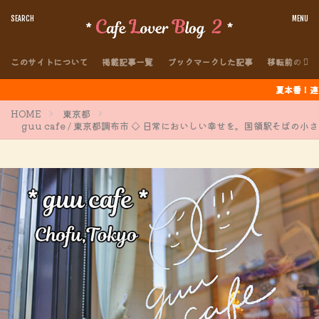
このサイトについて
掲載記事一覧
ブックマークした記事
移転前のブロ
夏本番！連日のように猛
HOME
東京都
guu cafe / 東京都調布市 ◇ 日常においしい幸せを。国領駅そばの小