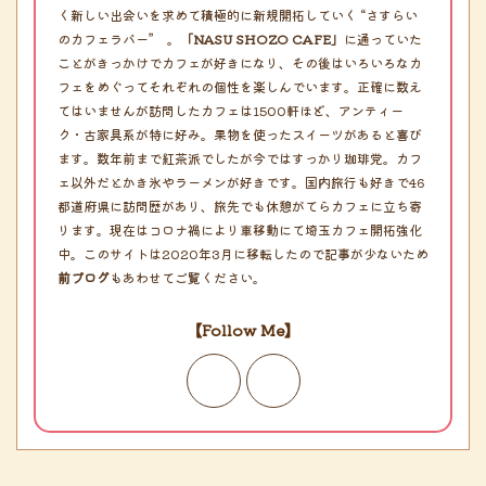
く新しい出会いを求めて積極的に新規開拓していく “さすらい
のカフェラバー” 。
「NASU SHOZO CAFE」
に通っていた
ことがきっかけでカフェが好きになり、その後はいろいろなカ
フェをめぐってそれぞれの個性を楽しんでいます。正確に数え
てはいませんが訪問したカフェは1500軒ほど、アンティー
ク・古家具系が特に好み。果物を使ったスイーツがあると喜び
ます。数年前まで紅茶派でしたが今ではすっかり珈琲党。カフ
ェ以外だとかき氷やラーメンが好きです。国内旅行も好きで46
都道府県に訪問歴があり、旅先でも休憩がてらカフェに立ち寄
ります。現在はコロナ禍により車移動にて埼玉カフェ開拓強化
中。このサイトは2020年3月に移転したので記事が少ないため
前ブログ
もあわせてご覧ください。
【Follow Me】