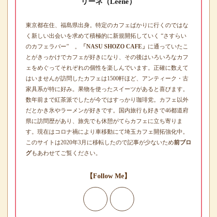
リーネ（Leene）
東京都在住、福島県出身。特定のカフェばかりに行くのではな
く新しい出会いを求めて積極的に新規開拓していく “さすらい
のカフェラバー” 。
「NASU SHOZO CAFE」
に通っていたこ
とがきっかけでカフェが好きになり、その後はいろいろなカフ
ェをめぐってそれぞれの個性を楽しんでいます。正確に数えて
はいませんが訪問したカフェは1500軒ほど、アンティーク・古
家具系が特に好み。果物を使ったスイーツがあると喜びます。
数年前まで紅茶派でしたが今ではすっかり珈琲党。カフェ以外
だとかき氷やラーメンが好きです。国内旅行も好きで46都道府
県に訪問歴があり、旅先でも休憩がてらカフェに立ち寄りま
す。現在はコロナ禍により車移動にて埼玉カフェ開拓強化中。
このサイトは2020年3月に移転したので記事が少ないため
前ブロ
グ
もあわせてご覧ください。
【Follow Me】