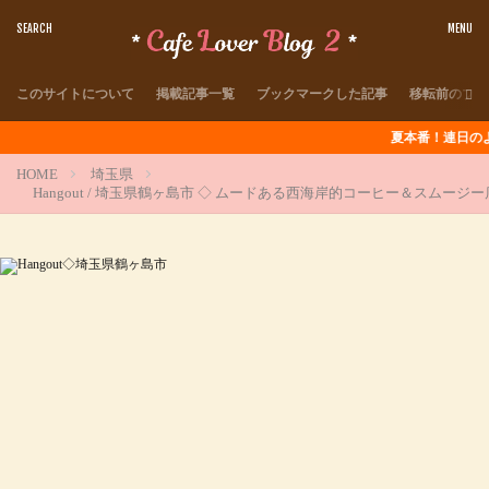
このサイトについて
掲載記事一覧
ブックマークした記事
移転前のブロ
夏本番！連日のように猛暑が続
HOME
埼玉県
Hangout / 埼玉県鶴ヶ島市 ◇ ムードある西海岸的コーヒー＆スムージー