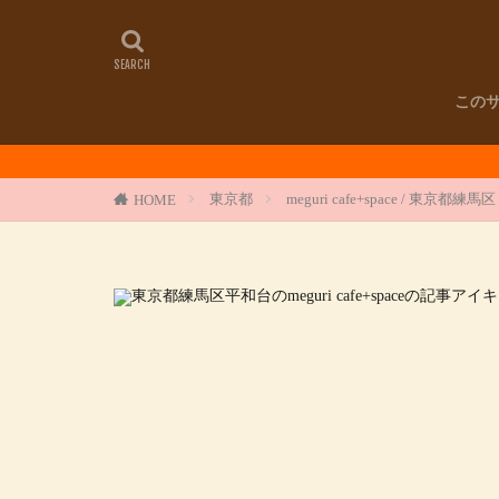
この
東京都
meguri cafe+space / 
HOME