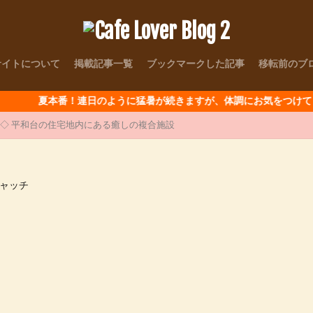
サイトについて
掲載記事一覧
ブックマークした記事
移転前のブ
夏本番！連日のように猛暑が続きますが、体調にお気をつけて～
東京都練馬区 ◇ 平和台の住宅地内にある癒しの複合施設