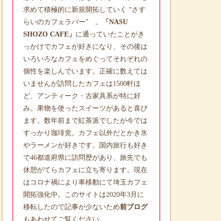
求めて積極的に新規開拓していく “さす
らいのカフェラバー” 。
「NASU
SHOZO CAFE」
に通っていたことがき
っかけでカフェが好きになり、その後は
いろいろなカフェをめぐってそれぞれの
個性を楽しんでいます。正確に数えては
いませんが訪問したカフェは1500軒ほ
ど、アンティーク・古家具系が特に好
み。果物を使ったスイーツがあると喜び
ます。数年前まで紅茶派でしたが今では
すっかり珈琲党。カフェ以外だとかき氷
やラーメンが好きです。国内旅行も好き
で46都道府県に訪問歴があり、旅先でも
休憩がてらカフェに立ち寄ります。現在
はコロナ禍により車移動にて埼玉カフェ
開拓強化中。このサイトは2020年3月に
移転したので記事が少ないため
前ブログ
もあわせてご覧ください。