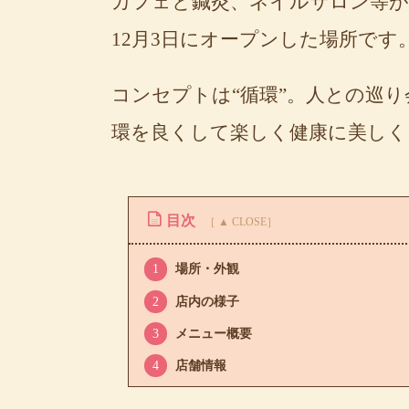
カフェと鍼灸、ネイルサロン等が
12月3日にオープンした場所です
コンセプトは“循環”。人との巡
環を良くして楽しく健康に美しく
目次
1
場所・外観
2
店内の様子
3
メニュー概要
4
店舗情報