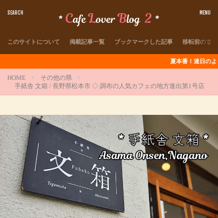
このサイトについて
掲載記事一覧
ブックマークした記事
移転前のブロ
夏本番！連日のように猛暑が続き
HOME
その他の県
手紙舎 文箱 / 長野県松本市 ◇ 調布の人気カフェの地方進出第1号店