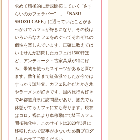
求めて積極的に新規開拓していく “さす
らいのカフェラバー” 。
「NASU
SHOZO CAFE」
に通っていたことがき
っかけでカフェが好きになり、その後は
いろいろなカフェをめぐってそれぞれの
個性を楽しんでいます。正確に数えては
いませんが訪問したカフェは1500軒ほ
ど、アンティーク・古家具系が特に好
み。果物を使ったスイーツがあると喜び
ます。数年前まで紅茶派でしたが今では
すっかり珈琲党。カフェ以外だとかき氷
やラーメンが好きです。国内旅行も好き
で46都道府県に訪問歴があり、旅先でも
休憩がてらカフェに立ち寄ります。現在
はコロナ禍により車移動にて埼玉カフェ
開拓強化中。このサイトは2020年3月に
移転したので記事が少ないため
前ブログ
もあわせてご覧ください。