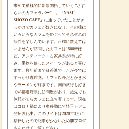
求めて積極的に新規開拓していく “さす
らいのカフェラバー” 。
「NASU
SHOZO CAFE」
に通っていたことがき
っかけでカフェが好きになり、その後は
いろいろなカフェをめぐってそれぞれの
個性を楽しんでいます。正確に数えては
いませんが訪問したカフェは1500軒ほ
ど、アンティーク・古家具系が特に好
み。果物を使ったスイーツがあると喜び
ます。数年前まで紅茶派でしたが今では
すっかり珈琲党。カフェ以外だとかき氷
やラーメンが好きです。国内旅行も好き
で46都道府県に訪問歴があり、旅先でも
休憩がてらカフェに立ち寄ります。現在
はコロナ禍により車移動にて埼玉カフェ
開拓強化中。このサイトは2020年3月に
移転したので記事が少ないため
前ブログ
もあわせてご覧ください。