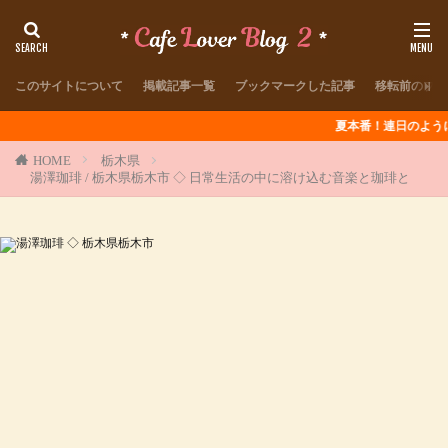
このサイトについて
掲載記事一覧
ブックマークした記事
移転前のブロ
夏本番！連日のように猛暑が続きま
HOME
栃木県
湯澤珈琲 / 栃木県栃木市 ◇ 日常生活の中に溶け込む音楽と珈琲と