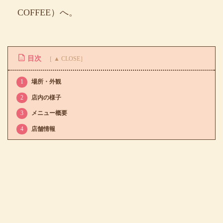
COFFEE）へ。
目次
1
場所・外観
2
店内の様子
3
メニュー概要
4
店舗情報