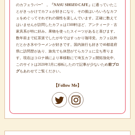
のカフェラバー” 。
「NASU SHOZO CAFE」
に通っていたこ
とがきっかけでカフェが好きになり、その後はいろいろなカフ
ェをめぐってそれぞれの個性を楽しんでいます。正確に数えて
はいませんが訪問したカフェは1500軒ほど、アンティーク・古
家具系が特に好み。果物を使ったスイーツがあると喜びます。
数年前まで紅茶派でしたが今ではすっかり珈琲党。カフェ以外
だとかき氷やラーメンが好きです。国内旅行も好きで46都道府
県に訪問歴があり、旅先でも休憩がてらカフェに立ち寄りま
す。現在はコロナ禍により車移動にて埼玉カフェ開拓強化中。
このサイトは2020年3月に移転したので記事が少ないため
前ブロ
グ
もあわせてご覧ください。
【Follow Me】