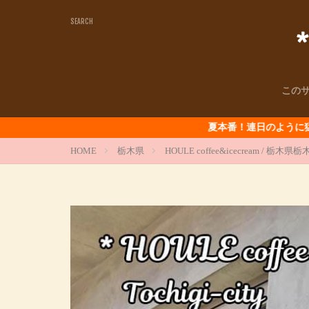
この
夏本番！連日のように猛暑が続きますが
HOME
栃木県
HOULE coffee&icecream / 栃