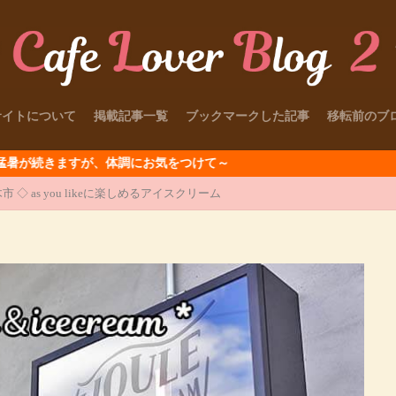
サイトについて
掲載記事一覧
ブックマークした記事
移転前のブ
、体調にお気をつけて～
木県栃木市 ◇ as you likeに楽しめるアイスクリーム