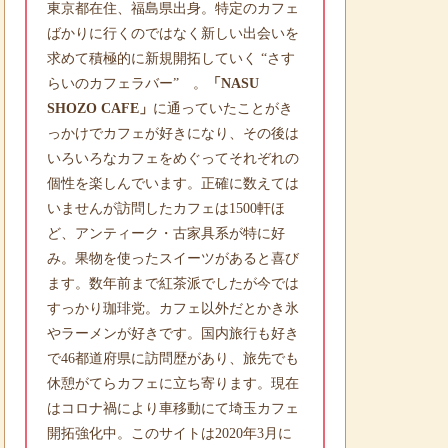
東京都在住、福島県出身。特定のカフェ
ばかりに行くのではなく新しい出会いを
求めて積極的に新規開拓していく “さす
らいのカフェラバー” 。
「NASU
SHOZO CAFE」
に通っていたことがき
っかけでカフェが好きになり、その後は
いろいろなカフェをめぐってそれぞれの
個性を楽しんでいます。正確に数えては
いませんが訪問したカフェは1500軒ほ
ど、アンティーク・古家具系が特に好
み。果物を使ったスイーツがあると喜び
ます。数年前まで紅茶派でしたが今では
すっかり珈琲党。カフェ以外だとかき氷
やラーメンが好きです。国内旅行も好き
で46都道府県に訪問歴があり、旅先でも
休憩がてらカフェに立ち寄ります。現在
はコロナ禍により車移動にて埼玉カフェ
開拓強化中。このサイトは2020年3月に