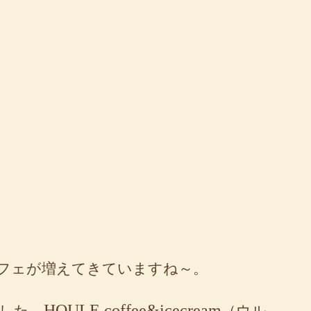
フェが増えてきていますね～。
HOULE coffee&icecream
プンした
（ウル