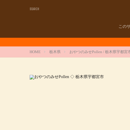
この
HOME
栃木県
おやつのみせPollen / 栃木県宇