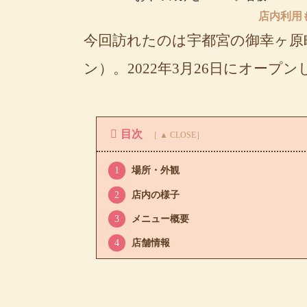
店内利用
今回訪れたのは宇都宮の御幸ヶ
ン）。2022年3月26日にオー
目次
1
場所・外観
2
店内の様子
3
メニュー概要
4
店舗情報