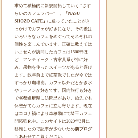
求めて積極的に新規開拓していく “さす
らいのカフェラバー” 。
「NASU
SHOZO CAFE」
に通っていたことがき
っかけでカフェが好きになり、その後は
いろいろなカフェをめぐってそれぞれの
個性を楽しんでいます。正確に数えては
いませんが訪問したカフェは1500軒ほ
ど、アンティーク・古家具系が特に好
み。果物を使ったスイーツがあると喜び
ます。数年前まで紅茶派でしたが今では
すっかり珈琲党。カフェ以外だとかき氷
やラーメンが好きです。国内旅行も好き
で46都道府県に訪問歴があり、旅先でも
休憩がてらカフェに立ち寄ります。現在
はコロナ禍により車移動にて埼玉カフェ
開拓強化中。このサイトは2020年3月に
移転したので記事が少ないため
前ブログ
もあわせてご覧ください。