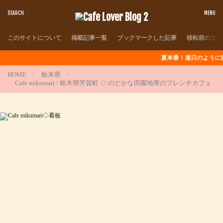
このサイトについて
掲載記事一覧
ブックマークした記事
移転前のブロ
夏本番！連日のように猛暑が続きますが
HOME
栃木県
Cafe mikumari / 栃木県芳賀町 ◇ のどかな田園地帯のフレンチカフェ