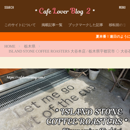
このサイトについて
掲載記事一覧
ブックマークした記事
移転前のブロ
夏本番！連日のように猛暑が続きます
HOME
栃木県
ISLAND STONE COFFEE ROASTERS 大谷本店 / 栃木県宇都