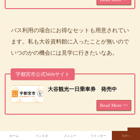
バス利用の場合にお得なセットも用意されてい
ます。私も大谷資料館に入ったことが無いので
いつのかの機会には見学に行きたいなあ。
宇都宮市公式Webサイト
大谷観光一日乗車券 発売中
大谷資料館とは別な場所には露天堀りの「カネ
ホーム
インスタ
メニュー
ツイッター
TOPへ