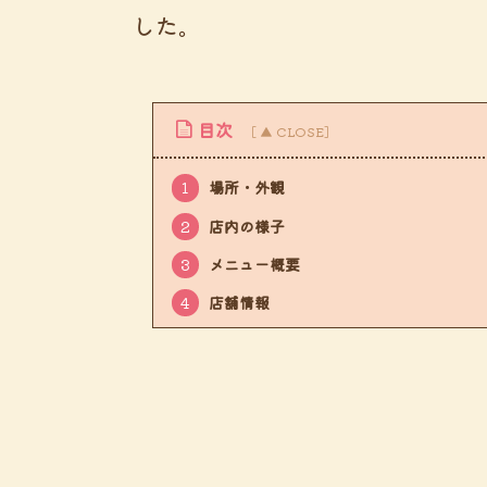
した。
目次
1
場所・外観
2
店内の様子
3
メニュー概要
4
店舗情報