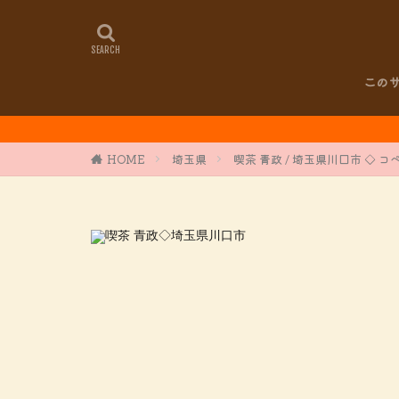
この
夏本番！
HOME
埼玉県
喫茶 青政 / 埼玉県川口市 ◇