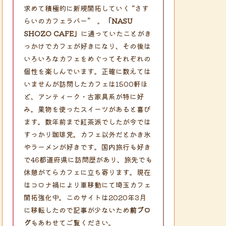
求めて積極的に新規開拓していく “さす
らいのカフェラバー” 。
「NASU
SHOZO CAFE」
に通っていたことがき
っかけでカフェが好きになり、その後は
いろいろなカフェをめぐってそれぞれの
個性を楽しんでいます。正確に数えては
いませんが訪問したカフェは1500軒ほ
ど、アンティーク・古家具系が特に好
み。果物を使ったスイーツがあると喜び
ます。数年前まで紅茶派でしたが今では
すっかり珈琲党。カフェ以外だとかき氷
やラーメンが好きです。国内旅行も好き
で46都道府県に訪問歴があり、旅先でも
休憩がてらカフェに立ち寄ります。現在
はコロナ禍により車移動にて埼玉カフェ
開拓強化中。このサイトは2020年3月
に移転したので記事が少ないため
前ブロ
グ
もあわせてご覧ください。