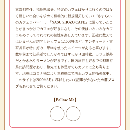
東京都在住、福島県出身。特定のカフェばかりに行くのではな
く新しい出会いを求めて積極的に新規開拓していく “さすらい
のカフェラバー” 。
「NASU SHOZO CAFE」
に通っていたこ
とがきっかけでカフェが好きになり、その後はいろいろなカフ
ェをめぐってそれぞれの個性を楽しんでいます。正確に数えて
はいませんが訪問したカフェは1500軒ほど、アンティーク・古
家具系が特に好み。果物を使ったスイーツがあると喜びます。
数年前まで紅茶派でしたが今ではすっかり珈琲党。カフェ以外
だとかき氷やラーメンが好きです。国内旅行も好きで46都道府
県に訪問歴があり、旅先でも休憩がてらカフェに立ち寄りま
す。現在はコロナ禍により車移動にて埼玉カフェ開拓強化中。
このサイトは2020年3月に移転したので記事が少ないため
前ブロ
グ
もあわせてご覧ください。
【Follow Me】