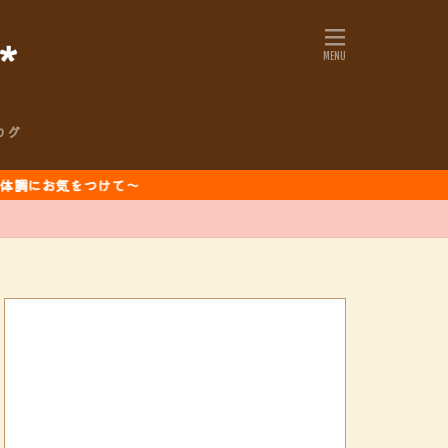
ログ
けて～