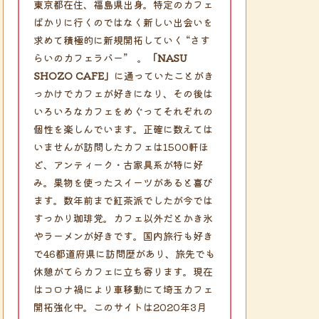
東京都在住、福島県出身。特定のカフェ
ばかりに行くのではなく新しい出会いを
求めて積極的に新規開拓していく “さす
らいのカフェラバー” 。
「NASU
SHOZO CAFE」
に通っていたことがき
っかけでカフェが好きになり、その後は
いろいろなカフェをめぐってそれぞれの
個性を楽しんでいます。正確に数えては
いませんが訪問したカフェは1500軒ほ
ど、アンティーク・古家具系が特に好
み。果物を使ったスイーツがあると喜び
ます。数年前まで紅茶派でしたが今では
すっかり珈琲党。カフェ以外だとかき氷
やラーメンが好きです。国内旅行も好き
で46都道府県に訪問歴があり、旅先でも
休憩がてらカフェに立ち寄ります。現在
はコロナ禍により車移動にて埼玉カフェ
開拓強化中。このサイトは2020年3月