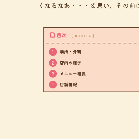
くなるなあ・・・と思い、その前
目次
1
場所・外観
2
店内の様子
3
メニュー概要
4
店舗情報