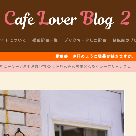
サイトについて
掲載記事一覧
ブックマークした記事
移転前のブ
夏本番！連日のように猛暑が続きますが、体調にお気をつ
ろこーひー / 埼玉県越谷市 ◇ 土日祝のみの営業となるクレープリーカフェ