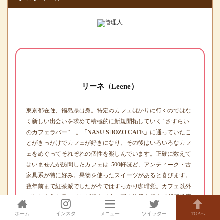
リーネ（Leene）
東京都在住、福島県出身。特定のカフェばかりに行くのではな
く新しい出会いを求めて積極的に新規開拓していく “さすらい
のカフェラバー” 。
「NASU SHOZO CAFE」
に通っていたこ
とがきっかけでカフェが好きになり、その後はいろいろなカフ
ェをめぐってそれぞれの個性を楽しんでいます。正確に数えて
はいませんが訪問したカフェは1500軒ほど、アンティーク・古
家具系が特に好み。果物を使ったスイーツがあると喜びます。
数年前まで紅茶派でしたが今ではすっかり珈琲党。カフェ以外
だとかき氷やラーメンが好きです。国内旅行も好きで46都道府
県に訪問歴があり、旅先でも休憩がてらカフェに立ち寄りま
ホーム
インスタ
メニュー
ツイッター
TOPへ
す。現在はコロナ禍により車移動にて埼玉カフェ開拓強化中。