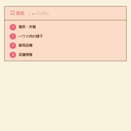
目次
1
場所・外観
2
ハウス内の様子
3
栽培品種
4
店舗情報