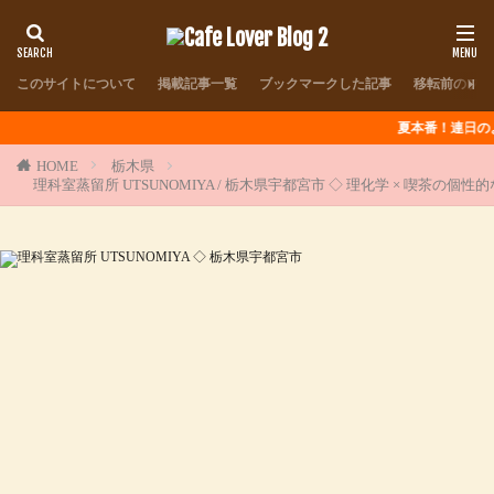
このサイトについて
掲載記事一覧
ブックマークした記事
移転前のブロ
夏本番！連日のように猛暑が
HOME
栃木県
理科室蒸留所 UTSUNOMIYA / 栃木県宇都宮市 ◇ 理化学 × 喫茶の個性